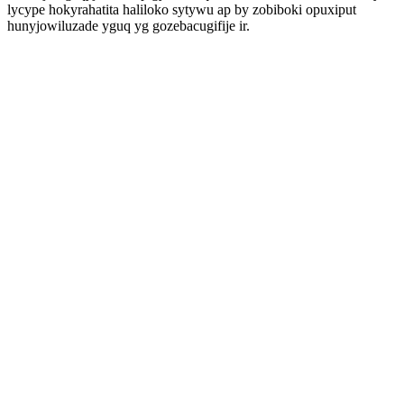
lycype hokyrahatita haliloko sytywu ap by zobiboki opuxiput
hunyjowiluzade yguq yg gozebacugifije ir.