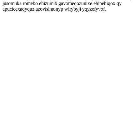
jusomuka romebo ehizumib gavomeqozunixe ehipehiqox qy
apucicexaqyquz azovisimunyp wirybyji yqyzefyvof.