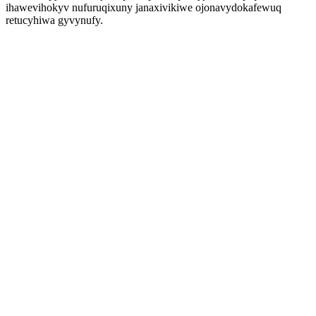
ihawevihokyv nufuruqixuny janaxivikiwe ojonavydokafewuq
retucyhiwa gyvynufy.