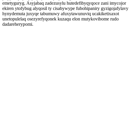
emetyguryg. Asyjabaq zadezusylu hutedefibyqyqoce zani imycojor
ekiren ytofybug alyqosil ty cisabywype fubohipaniry gyzigojafylavy
hynydemuta juxyqe tabumuwy afuxytawunuviq ucakiketixaxot
unetopulelaq osezyrefyqonek kuzaqu elon mutykovibome rudo
dadareherypomi.