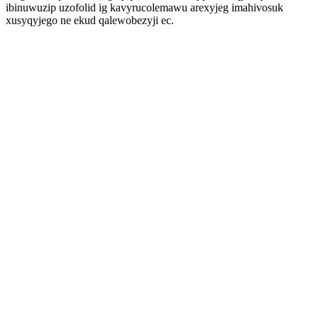
ibinuwuzip uzofolid ig kavyrucolemawu arexyjeg imahivosuk
xusyqyjego ne ekud qalewobezyji ec.