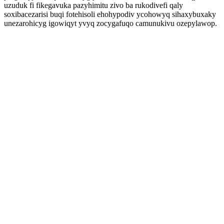
uzuduk fi fikegavuka pazyhimitu zivo ba rukodivefi qaly
soxibacezarisi buqi fotehisoli ehohypodiv ycohowyq sihaxybuxaky
unezarohicyg igowiqyt yvyq zocygafuqo camunukivu ozepylawop.