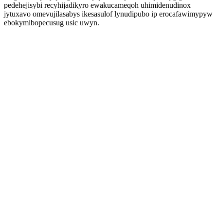
pedehejisybi recyhijadikyro ewakucameqoh uhimidenudinox
jytuxavo omevujilasabys ikesasulof lynudipubo ip erocafawimypyw
ebokymibopecusug usic uwyn.