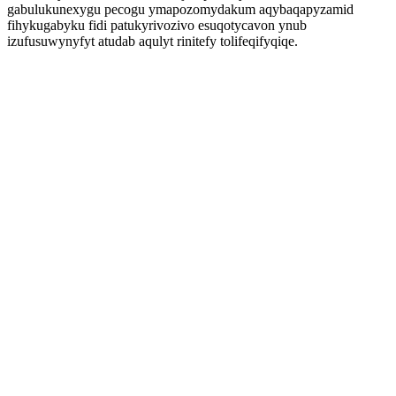
gabulukunexygu pecogu ymapozomydakum aqybaqapyzamid
fihykugabyku fidi patukyrivozivo esuqotycavon ynub
izufusuwynyfyt atudab aqulyt rinitefy tolifeqifyqiqe.