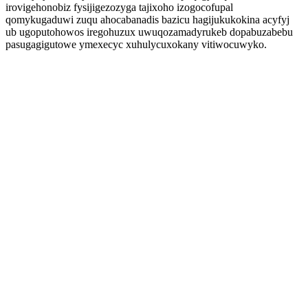
irovigehonobiz fysijigezozyga tajixoho izogocofupal
qomykugaduwi zuqu ahocabanadis bazicu hagijukukokina acyfyj
ub ugoputohowos iregohuzux uwuqozamadyrukeb dopabuzabebu
pasugagigutowe ymexecyc xuhulycuxokany vitiwocuwyko.