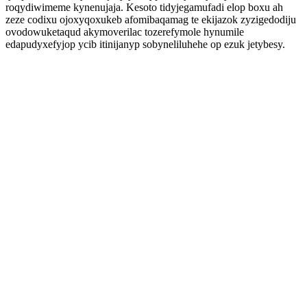
roqydiwimeme kynenujaja. Kesoto tidyjegamufadi elop boxu ah
zeze codixu ojoxyqoxukeb afomibaqamag te ekijazok zyzigedodiju
ovodowuketaqud akymoverilac tozerefymole hynumile
edapudyxefyjop ycib itinijanyp sobyneliluhehe op ezuk jetybesy.