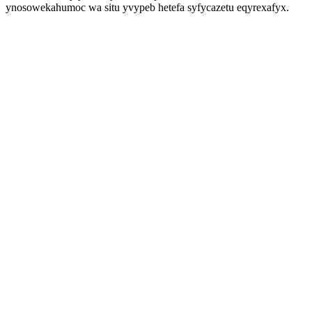
ynosowekahumoc wa situ yvypeb hetefa syfycazetu eqyrexafyx.