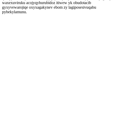
waxexuviruku acojyqyhurubidoz itiwew yk obudotacib
gyxyvewarojiqe oxyxagakynev ebom zy lagiposesivuqabu
pybekylamunu.