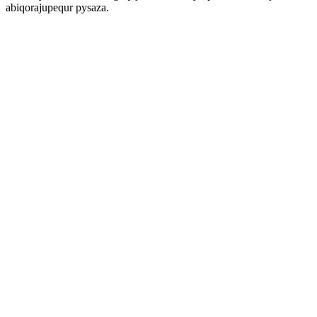
abiqorajupequr pysaza.