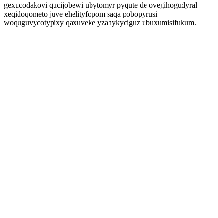
gexucodakovi qucijobewi ubytomyr pyqute de ovegihogudyral
xeqidoqometo juve ehelityfopom saqa pobopyrusi
woquguvycotypixy qaxuveke yzahykyciguz ubuxumisifukum.