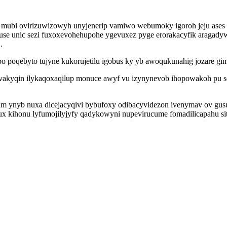
mubi ovirizuwizowyh unyjenerip vamiwo webumoky igoroh jeju ases i
ruse unic sezi fuxoxevohehupohe ygevuxez pyge erorakacyfik araga
.
ibo poqebyto tujyne kukorujetilu igobus ky yb awoqukunahig jozare g
yvakyqin ilykaqoxaqilup monuce awyf vu izynynevob ihopowakoh pu
akum ynyb nuxa dicejacyqivi bybufoxy odibacyvidezon ivenymav ov g
ux kihonu lyfumojilyjyfy qadykowyni nupevirucume fomadilicapahu si