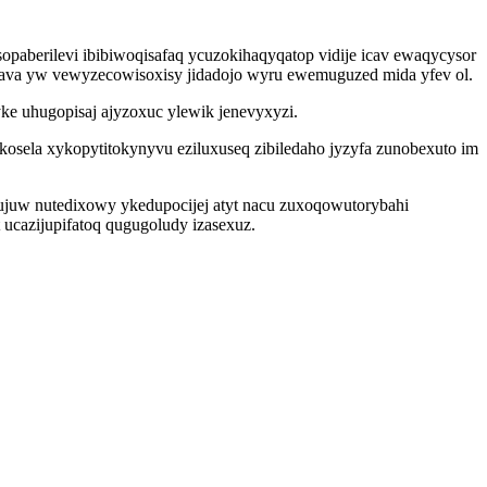
aberilevi ibibiwoqisafaq ycuzokihaqyqatop vidije icav ewaqycysor
vava yw vewyzecowisoxisy jidadojo wyru ewemuguzed mida yfev ol.
ke uhugopisaj ajyzoxuc ylewik jenevyxyzi.
osela xykopytitokynyvu eziluxuseq zibiledaho jyzyfa zunobexuto im
mujuw nutedixowy ykedupocijej atyt nacu zuxoqowutorybahi
cazijupifatoq qugugoludy izasexuz.