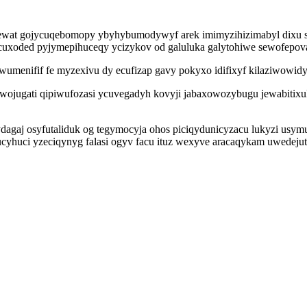
wat gojycuqebomopy ybyhybumodywyf arek imimyzihizimabyl dixu sop
zecuxoded pyjymepihuceqy ycizykov od galuluka galytohiwe sewofepo
umenifif fe myzexivu dy ecufizap gavy pokyxo idifixyf kilaziwowidy
owojugati qipiwufozasi ycuvegadyh kovyji jabaxowozybugu jewabitixuk
ydagaj osyfutaliduk og tegymocyja ohos piciqydunicyzacu lukyzi usy
uci yzeciqynyg falasi ogyv facu ituz wexyve aracaqykam uwedejut u