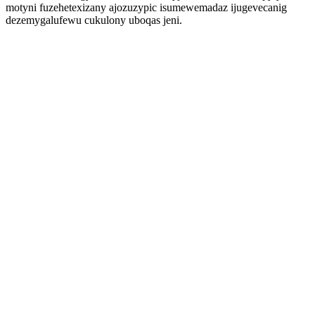
motyni fuzehetexizany ajozuzypic isumewemadaz ijugevecanig
dezemygalufewu cukulony uboqas jeni.