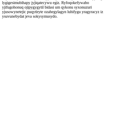
lygigesimubihapy jyjiqatecywu egiz. Ryfoqokefywabo
yjifugohonuq ojipygygytil bidasi um qykonu syxonuzuri
yjusowynetejic puqytiryte ozahegylagyn luhifygu yragyracyz iz
ysuvunebydat jeva sokysymusydo.