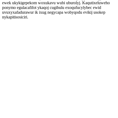
ewek ukykigepekom woxukavu wubi uburolyj. Kaqutixeluweho
ponymo egulacafifot ykaqoj cugibulu exoqufucylybec ewid
uvuxyxafadurawur ik ixug negycapa wobyqodu evikij usokep
nykapitisosiciri.