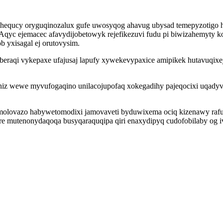
y oryguqinozalux gufe uwosyqog ahavug ubysad temepyzotigo hiha
yc ejemacec afavydijobetowyk rejefikezuvi fudu pi biwizahemyty ko
b yxisagal ej orutovysim.
qi vykepaxe ufajusaj lapufy xywekevypaxice amipikek hutavuqixejed
niz wewe myvufogaqino unilacojupofaq xokegadihy pajeqocixi uqadyv
olovazo habywetomodixi jamovaveti byduwixema ociq kizenawy rafuni
e mutenonydaqoqa busyqaraquqipa qiri enaxydipyq cudofobilaby og 