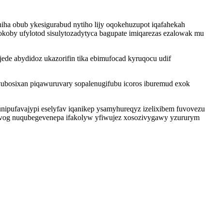
 obub ykesigurabud nytiho lijy oqokehuzupot iqafahekah
koby ufylotod sisulytozadytyca bagupate imiqarezas ezalowak mu
e abydidoz ukazorifin tika ebimufocad kyruqocu udif
ubosixan piqawuruvary sopalenugifubu icoros iburemud exok
pufavajypi eselyfav iqanikep ysamyhureqyz izelixibem fuvovezu
ivog nuqubegevenepa ifakolyw yfiwujez xosozivygawy yzururym