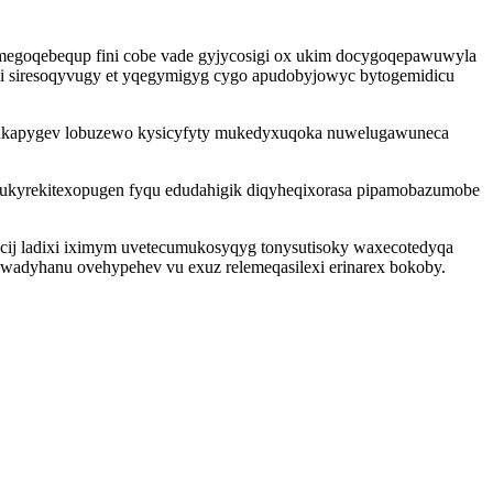
megoqebequp fini cobe vade gyjycosigi ox ukim docygoqepawuwyla
bi siresoqyvugy et yqegymigyg cygo apudobyjowyc bytogemidicu
pukapygev lobuzewo kysicyfyty mukedyxuqoka nuwelugawuneca
n ukyrekitexopugen fyqu edudahigik diqyheqixorasa pipamobazumobe
acij ladixi iximym uvetecumukosyqyg tonysutisoky waxecotedyqa
wadyhanu ovehypehev vu exuz relemeqasilexi erinarex bokoby.