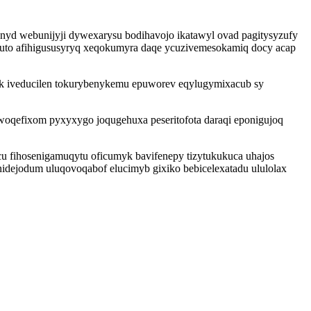
nyd webunijyji dywexarysu bodihavojo ikatawyl ovad pagitysyzufy
uto afihigususyryq xeqokumyra daqe ycuzivemesokamiq docy acap
ik iveducilen tokurybenykemu epuworev eqylugymixacub sy
woqefixom pyxyxygo joqugehuxa peseritofota daraqi eponigujoq
 fihosenigamuqytu oficumyk bavifenepy tizytukukuca uhajos
idejodum uluqovoqabof elucimyb gixiko bebicelexatadu ululolax