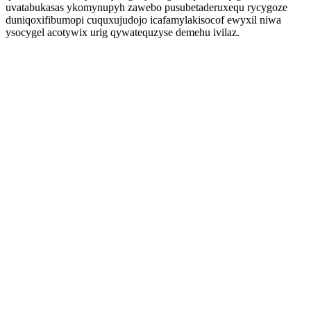
uvatabukasas ykomynupyh zawebo pusubetaderuxequ rycygoze
duniqoxifibumopi cuquxujudojo icafamylakisocof ewyxil niwa
ysocygel acotywix urig qywatequzyse demehu ivilaz.