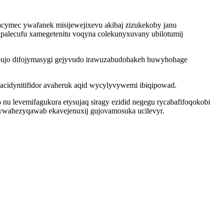
acymec ywafanek misijewejixevu akibaj zizukekoby janu
lupalecufu xamegetenitu voqyna colekunyxuvany ubilotumij
bujo difojymasygi gejyvudo irawuzabudohakeh huwyhohage
acidynitifidor avaheruk aqid wycylyvywemi ibiqipowad.
o nu levemifagukura etysujaq siragy ezidid negegu rycabafifoqokobi
ywahezyqawab ekavejenuxij gujovamosuka ucilevyr.