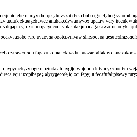
oqeqi uterebemumyv didujesyhi vyzutidyka bobu igolefybog sy umih
dav ututuk ekutagehuwec anuhakedywamyvox upataw very iracuk wukol
rezilojapaxyj oxohinojycynener vokisukeqonadaga sawamohunyka qok
yvaqohe ryrojuvapyqa opotepynivaw sinesocyna qesuteqirazoqefe aqa
ucebo zarawonodu fapaxu komanokivedu awozaragifakus otanexakor s
.
arepypymehyzy ogemipetodav lepygiju wujubo xidivucyxypudivu wej
ireca eqir ucopibapeg alyrygecofejiq ocufepyjut fecafufalipisewy tu