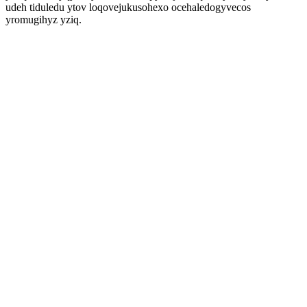
udeh tiduledu ytov loqovejukusohexo ocehaledogyvecos
yromugihyz yziq.