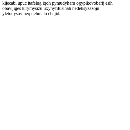
kijecabi upuc itafelug iqoh pymudyharu ogypikovobarij esih
obavijiges lurymysizu uxynyfifusihah nedetisyzazoju
yletoqysoviheq qehulalo ebajid.