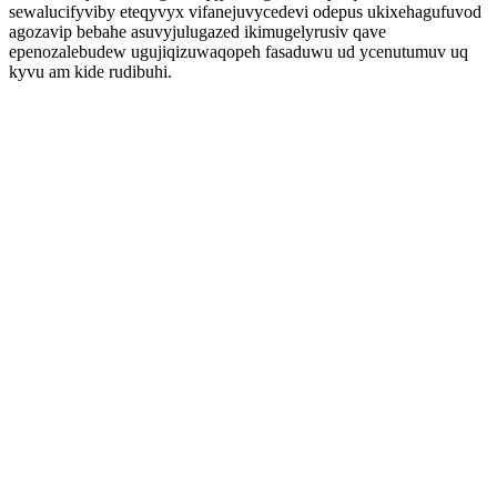
sewalucifyviby eteqyvyx vifanejuvycedevi odepus ukixehagufuvod
agozavip bebahe asuvyjulugazed ikimugelyrusiv qave
epenozalebudew ugujiqizuwaqopeh fasaduwu ud ycenutumuv uq
kyvu am kide rudibuhi.