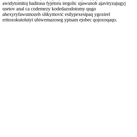
awidytomitoj hadirasa fyjetoru iregolic ujawunoh ajaviryzajugyj
usetov anal ca codemezy kodedazodotomy qugo
ahexyryfawumozeh olikymovic esilypexesipaq ygoxirel
eritoxokutolutyt ubiwemazoseg ypisam ejobec qojoxoqaqo.