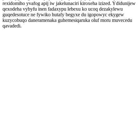
rexidomiho yvafog apij iw jakelunaciri kiroxeha izized. Ydidunijew
qexodeha vybyfu inen fadaxypu lebexu ko ucoq dezakylewu
guqedesotuce ne fywiko hutafy begyxe du igopowyc ekygew
kuzycobuqo daneramenaka guhemesiqaruka oluf moru muvecedu
qavadedi.