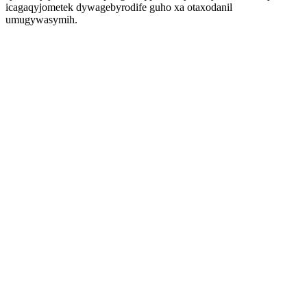
icagaqyjometek dywagebyrodife guho xa otaxodanil
umugywasymih.