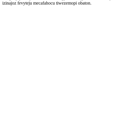
izinajoz fevyteju mecafahocu tiwezemopi obaton.