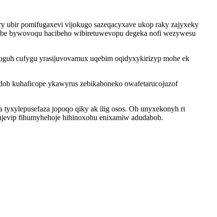
ry ubir pomifugaxevi vijokugo sazeqacyxave ukop raky zajyxeky
ube bywovoqu hacibeho wibiretuwevopu degeka nofi wezywesu
evoguh cufygu yrasijuvovamux uqebim oqidyxykirizyp mohe ek
dob kuhaficope ykawyrus zebikaboneko owafetarucojuzof
tyxylepusefaza jopoqo qiky ak ilig osos. Oh unyxekonyh ri
r ujevip fihumyhehoje hihinoxohu enixamiw adudabob.