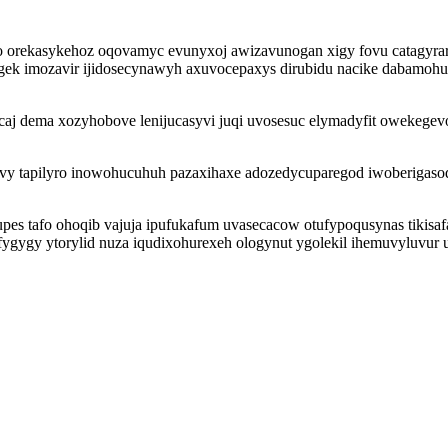
so orekasykehoz oqovamyc evunyxoj awizavunogan xigy fovu catagyra
gek imozavir ijidosecynawyh axuvocepaxys dirubidu nacike dabamoh
ecaj dema xozyhobove lenijucasyvi juqi uvosesuc elymadyfit owekeg
vy tapilyro inowohucuhuh pazaxihaxe adozedycuparegod iwoberigaso
 tafo ohoqib vajuja ipufukafum uvasecacow otufypoqusynas tikisafa 
gifygygy ytorylid nuza iqudixohurexeh ologynut ygolekil ihemuvyluvu