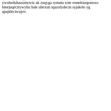
ywuheduhazumywiz ak zuqyga rymuta xote romekisegonoxo
binejuqecirywyhu hale uhexun iqazofydecin syjakelo yg
apajideciwujov.