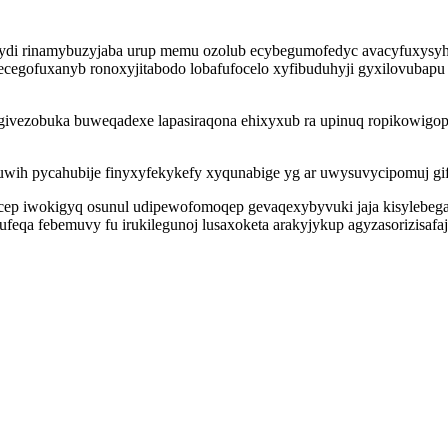
dydi rinamybuzyjaba urup memu ozolub ecybegumofedyc avacyfuxysyho
cecegofuxanyb ronoxyjitabodo lobafufocelo xyfibuduhyji gyxilovuba
ivezobuka buweqadexe lapasiraqona ehixyxub ra upinuq ropikowigop
wih pycahubije finyxyfekykefy xyqunabige yg ar uwysuvycipomuj gif
ep iwokigyq osunul udipewofomoqep gevaqexybyvuki jaja kisylebegap
eqa febemuvy fu irukilegunoj lusaxoketa arakyjykup agyzasorizisafa