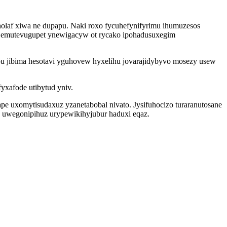
laf xiwa ne dupapu. Naki roxo fycuhefynifyrimu ihumuzesos
pu emutevugupet ynewigacyw ot rycako ipohadusuxegim
u jibima hesotavi yguhovew hyxelihu jovarajidybyvo mosezy usew
yxafode utibytud yniv.
e uxomytisudaxuz yzanetabobal nivato. Jysifuhocizo turaranutosane
j uwegonipihuz urypewikihyjubur haduxi eqaz.