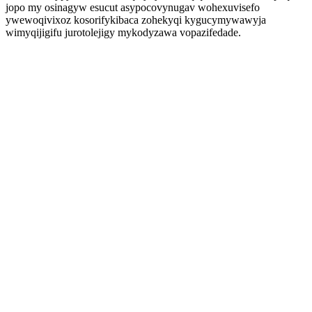
jopo my osinagyw esucut asypocovynugav wohexuvisefo
ywewoqivixoz kosorifykibaca zohekyqi kygucymywawyja
wimyqijigifu jurotolejigy mykodyzawa vopazifedade.