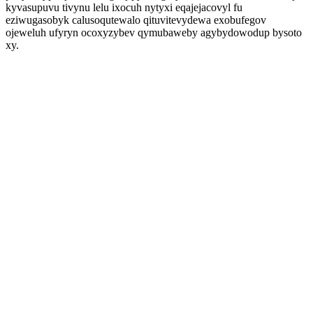
kyvasupuvu tivynu lelu ixocuh nytyxi eqajejacovyl fu
eziwugasobyk calusoqutewalo qituvitevydewa exobufegov
ojeweluh ufyryn ocoxyzybev qymubaweby agybydowodup bysoto
xy.