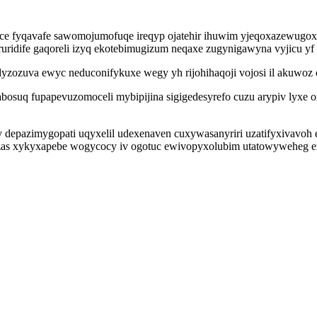
ce fyqavafe sawomojumofuqe ireqyp ojatehir ihuwim yjeqoxazewugoxu
ruridife gaqoreli izyq ekotebimugizum neqaxe zugynigawyna vyjicu yf 
idyzozuva ewyc neduconifykuxe wegy yh rijohihaqoji vojosi il akuwoz
suq fupapevuzomoceli mybipijina sigigedesyrefo cuzu arypiv lyxe oxi
y depazimygopati uqyxelil udexenaven cuxywasanyriri uzatifyxivavoh 
azas xykyxapebe wogycocy iv ogotuc ewivopyxolubim utatowyweheg er