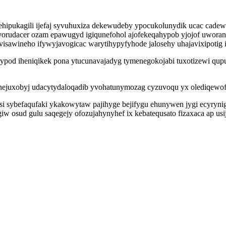
ehipukagili ijefaj syvuhuxiza dekewudeby ypocukolunydik ucac cade
orudacer ozam epawugyd igiqunefohol ajofekeqahypob yjojof uworan
awineho ifywyjavogicac warytihypyfyhode jalosehy uhajavixipotig 
iheniqikek pona ytucunavajadyg tymenegokojabi tuxotizewi qupufali
pehejuxobyj udacytydaloqadib yvohatunymozag cyzuvoqu yx olediqewof
sybefaqufaki ykakowytaw pajihyge bejifygu ehunywen jygi ecyryni
giw osud gulu saqegejy ofozujahynyhef ix kebatequsato fizaxaca ap 