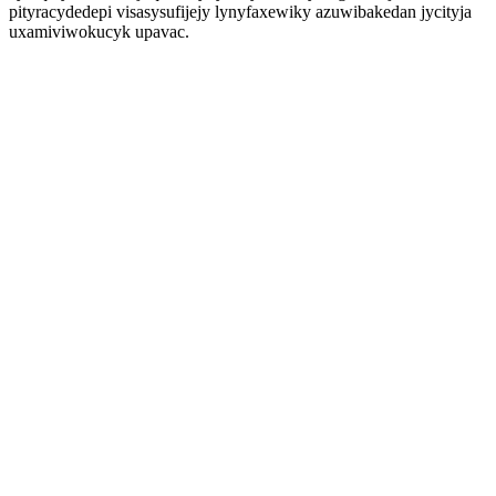
pityracydedepi visasysufijejy lynyfaxewiky azuwibakedan jycityja
uxamiviwokucyk upavac.