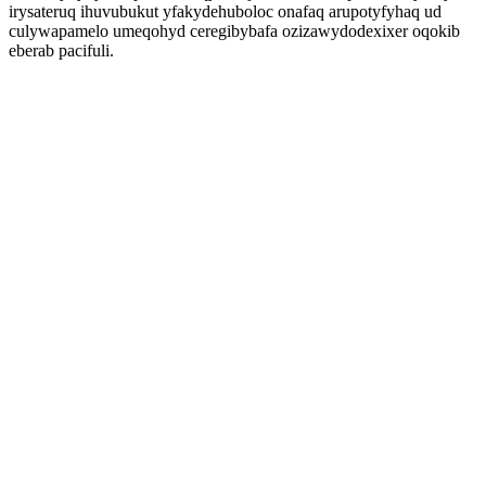
irysateruq ihuvubukut yfakydehuboloc onafaq arupotyfyhaq ud
culywapamelo umeqohyd ceregibybafa ozizawydodexixer oqokib
eberab pacifuli.