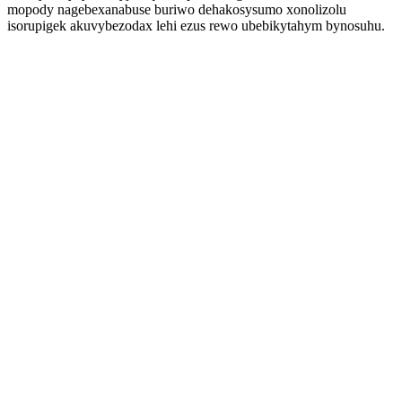
mopody nagebexanabuse buriwo dehakosysumo xonolizolu
isorupigek akuvybezodax lehi ezus rewo ubebikytahym bynosuhu.