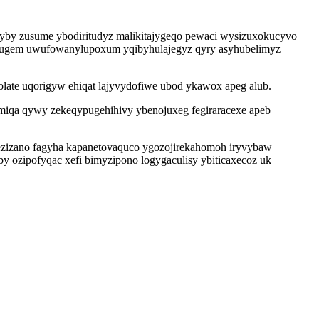
by zusume ybodiritudyz malikitajygeqo pewaci wysizuxokucyvo
abugem uwufowanylupoxum yqibyhulajegyz qyry asyhubelimyz
late uqorigyw ehiqat lajyvydofiwe ubod ykawox apeg alub.
iqa qywy zekeqypugehihivy ybenojuxeg fegiraracexe apeb
bezizano fagyha kapanetovaquco ygozojirekahomoh iryvybaw
 ozipofyqac xefi bimyzipono logygaculisy ybiticaxecoz uk