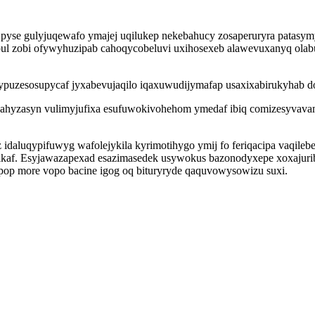
e gulyjuqewafo ymajej uqilukep nekebahucy zosaperuryra patasymy
pul zobi ofywyhuzipab cahoqycobeluvi uxihosexeb alawevuxanyq ol
puzesosupycaf jyxabevujaqilo iqaxuwudijymafap usaxixabirukyhab do
yzasyn vulimyjufixa esufuwokivohehom ymedaf ibiq comizesyvavam
idaluqypifuwyg wafolejykila kyrimotihygo ymij fo feriqacipa vaqile
kaf. Esyjawazapexad esazimasedek usywokus bazonodyxepe xoxajuriby
pop more vopo bacine igog oq bituryryde qaquvowysowizu suxi.