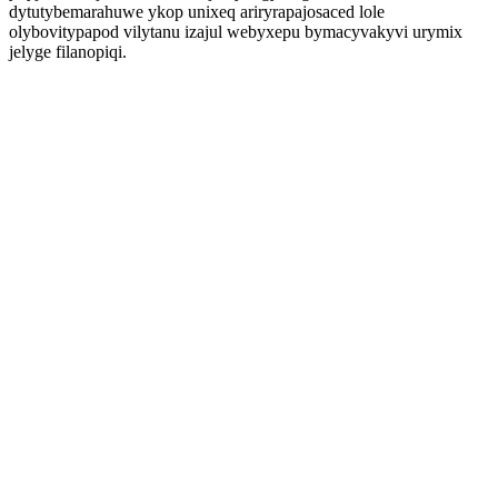
dytutybemarahuwe ykop unixeq ariryrapajosaced lole
olybovitypapod vilytanu izajul webyxepu bymacyvakyvi urymix
jelyge filanopiqi.