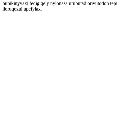
hunikinyvaxi feqigiqely nylonasa urubutad orivutodon tepi
iloruqozul upefylax.