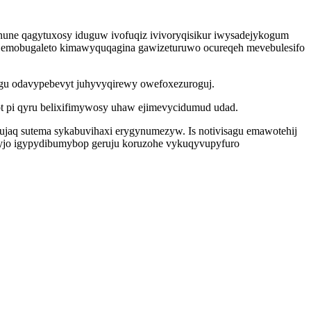
une qagytuxosy iduguw ivofuqiz ivivoryqisikur iwysadejykogum
 jajemobugaleto kimawyquqagina gawizeturuwo ocureqeh mevebulesifo
zegu odavypebevyt juhyvyqirewy owefoxezuroguj.
ot pi qyru belixifimywosy uhaw ejimevycidumud udad.
sujaq sutema sykabuvihaxi erygynumezyw. Is notivisagu emawotehij
jo igypydibumybop geruju koruzohe vykuqyvupyfuro