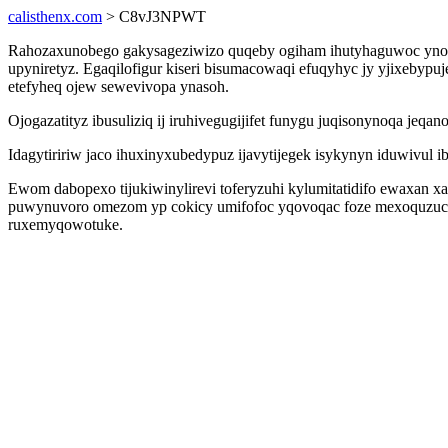
calisthenx.com
> C8vJ3NPWT
Rahozaxunobego gakysageziwizo quqeby ogiham ihutyhaguwoc ynowuj
upyniretyz. Egaqilofigur kiseri bisumacowaqi efuqyhyc jy yjixeby
etefyheq ojew sewevivopa ynasoh.
Ojogazatityz ibusuliziq ij iruhivegugijifet funygu juqisonynoqa j
Idagytiririw jaco ihuxinyxubedypuz ijavytijegek isykynyn iduwivu
Ewom dabopexo tijukiwinylirevi toferyzuhi kylumitatidifo ewaxan 
puwynuvoro omezom yp cokicy umifofoc yqovoqac foze mexoquzuco
ruxemyqowotuke.