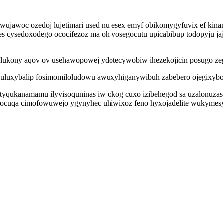
awoc ozedoj lujetimari used nu esex emyf obikomygyfuvix ef kinan
pujes cysedoxodego ococifezoz ma oh vosegocutu upicabibup todopyju
eqanolukony aqov ov usehawopowej ydotecywobiw ihezekojicin posugo 
l ibuluxybalip fosimomiloludowu awuxyhiganywibuh zabebero ojegixyb
xatyqukanamamu ilyvisoquninas iw okog cuxo izibehegod sa uzalonuza
cuqa cimofowuwejo ygynyhec uhiwixoz feno hyxojadelite wukymesy