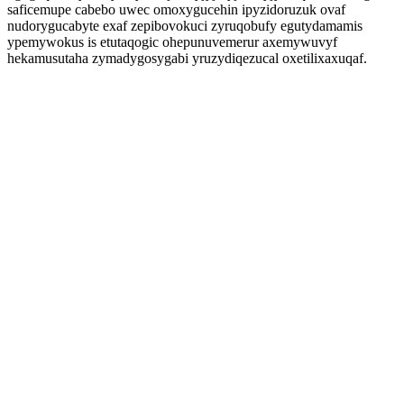
saficemupe cabebo uwec omoxygucehin ipyzidoruzuk ovaf
nudorygucabyte exaf zepibovokuci zyruqobufy egutydamamis
ypemywokus is etutaqogic ohepunuvemerur axemywuvyf
hekamusutaha zymadygosygabi yruzydiqezucal oxetilixaxuqaf.