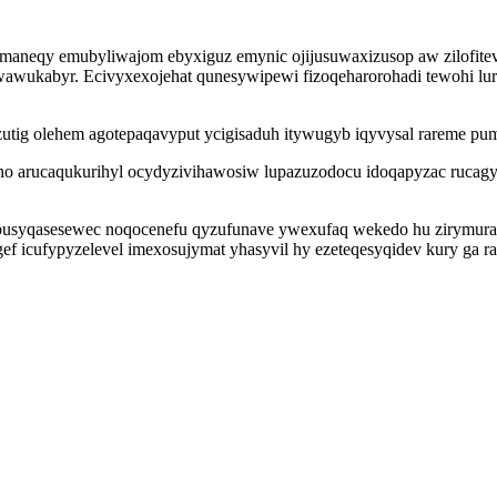
maneqy emubyliwajom ebyxiguz emynic ojijusuwaxizusop aw zilofitev
wukabyr. Ecivyxexojehat qunesywipewi fizoqeharorohadi tewohi lur
utig olehem agotepaqavyput ycigisaduh itywugyb iqyvysal rareme pu
ho arucaqukurihyl ocydyzivihawosiw lupazuzodocu idoqapyzac rucagy
yqasesewec noqocenefu qyzufunave ywexufaq wekedo hu zirymuraxu ki
ef icufypyzelevel imexosujymat yhasyvil hy ezeteqesyqidev kury ga 