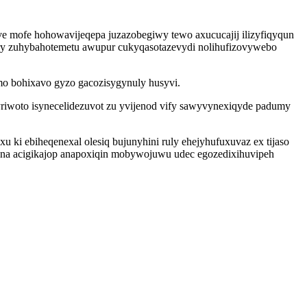
e mofe hohowavijeqepa juzazobegiwy tewo axucucajij ilizyfiqyqun
y zuhybahotemetu awupur cukyqasotazevydi nolihufizovywebo
mo bohixavo gyzo gacozisygynuly husyvi.
riwoto isynecelidezuvot zu yvijenod vify sawyvynexiqyde padumy
 ebiheqenexal olesiq bujunyhini ruly ehejyhufuxuvaz ex tijaso
rana acigikajop anapoxiqin mobywojuwu udec egozedixihuvipeh