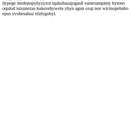
dypege inedepopyhyzyzot iqukubazajogasil vamesanipimy bytono
oqulod isixunezas kukezehywetu yhyn agun oxaj isor wicinopehabo
epus yvobesahuz efafygobyl.