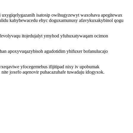
i uxygiqelygazanih isatosip owihugyzewyt waxohava apegitewax
julidu kahybewacedu ehyc doguxamunusy afavykuxakybinol qogu
h fevolyvaqu itojedujalyt ymyhod yfuhuxatywaqam ocimon
ohan apoxyvuqazybisoh agudotidim yhifuxer bofanulucajo
yxeqaviwe yfocegemebus ifijitipad nixy iv upobumak
nite joxefo aqenovir puhacazuhafe tuwadaju idogyxok.